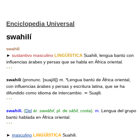
Enciclopedia Universal
swahilí
swahilí
►
sustantivo masculino
LINGÜÍSTICA
Suahili, lengua bantú con
influencias árabes y persas que se habla en África oriental.
* * *
swahili
(pronunc. [suajíli]) m. *Lengua bantú de África oriental,
con influencias árabes y persas y escritura latina, que se ha
difundido como idioma de intercambio. ≃ Suajili.
* * *
swahili
.
(
Del
ár.
sawāḥil
, pl. de
sāḥil
, costa).
m.
Lengua del grupo
bantú hablada en África oriental.
* * *
►
masculino
LINGÜÍSTICA
Suahili.