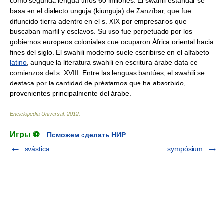
como segunda lengua unos 60 millones. El swahili estándar se
basa en el dialecto unguja (kiunguja) de Zanzíbar, que fue
difundido tierra adentro en el s. XIX por empresarios que
buscaban marfil y esclavos. Su uso fue perpetuado por los
gobiernos europeos coloniales que ocuparon África oriental hacia
fines del siglo. El swahili moderno suele escribirse en el alfabeto
latino
, aunque la literatura swahili en escritura árabe data de
comienzos del s. XVIII. Entre las lenguas bantúes, el swahili se
destaca por la cantidad de préstamos que ha absorbido,
provenientes principalmente del árabe.
Enciclopedia Universal
.
2012
.
Игры ⚽
Поможем сделать НИР
svástica
sympósium