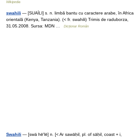
Wikipedia
swahili
— [SUAÍLI] s. n. limbă bantu cu caractere arabe, în Africa
orientală (Kenya, Tanzania). (< fr. swahili) Trimis de raduborza,
31.05.2008. Sursa: MDN …
Dicționar Român
Swahili
— [swä hē′lē] n. [< Ar sawāḥil, pl. of sāḥil, coast + i,