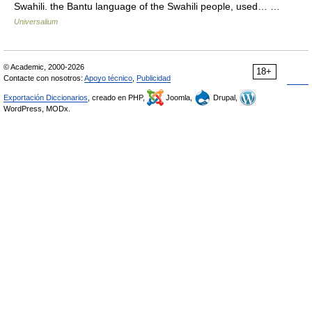
Swahili. the Bantu language of the Swahili people, used… …
Universalium
© Academic, 2000-2026
18+
Contacte con nosotros:
Apoyo técnico
,
Publicidad
Exportación Diccionarios
, creado en PHP,
Joomla,
Drupal,
WordPress, MODx.