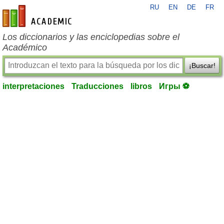
RU
EN
DE
FR
es-academic.com
Los diccionarios y las enciclopedias sobre el
Académico
¡Buscar!
interpretaciones
Traducciones
libros
Игры ⚽