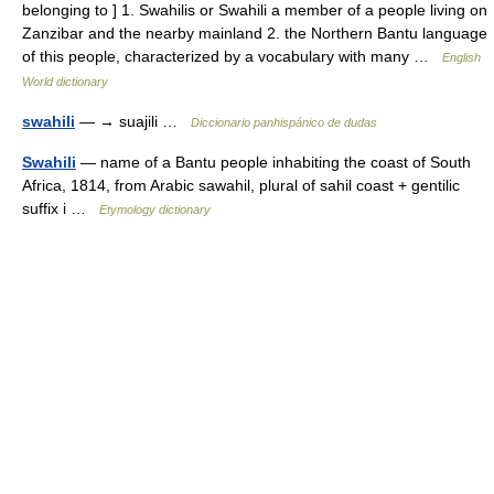
belonging to ] 1. Swahilis or Swahili a member of a people living on
Zanzibar and the nearby mainland 2. the Northern Bantu language
of this people, characterized by a vocabulary with many …
English
World dictionary
swahili
— → suajili …
Diccionario panhispánico de dudas
Swahili
— name of a Bantu people inhabiting the coast of South
Africa, 1814, from Arabic sawahil, plural of sahil coast + gentilic
suffix i …
Etymology dictionary