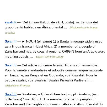
swahili
— (Del ár. sawāḥil, pl. de sāḥil, costa). m. Lengua del
grupo bantú hablada en África oriental …
Diccionario de la lengua
española
Swahili
— ► NOUN (pl. same) 1) a Bantu language widely used
as a lingua franca in East Africa. 2) a member of a people of
Zanzibar and nearby coastal regions. ORIGIN from an Arabic word
meaning coasts …
English terms dictionary
Swahili
— Cet article concerne le swahili dans son ensemble.
Pour la variété standardisée et adoptée comme langue nationale
en Tanzanie, au Kenya et en Ouganda, voir Kiswahili. Pour le
peuple swahili, voir Swahilis. Swahili Kiswahili Parlée en …
Wikipédia en Français
Swahili
— Swahilian, adj. /swah hee lee/, n., pl. Swahilis, (esp.
collectively) Swahili for 1. 1. a member of a Bantu people of
Zanzibar and the neighboring coast of Africa. 2. Also, Kiswahili, ki